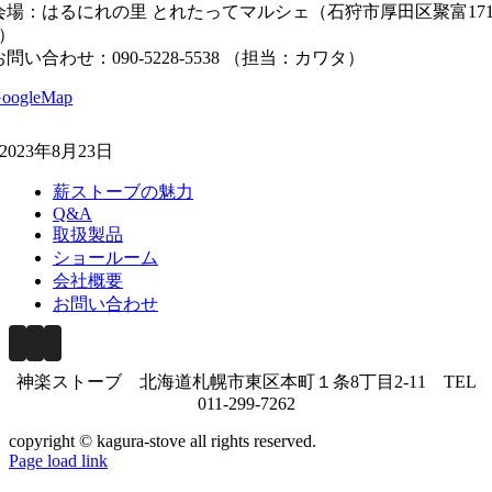
会場：はるにれの里 とれたってマルシェ（石狩市厚田区聚富171
2）
お問い合わせ：090-5228-5538 （担当：カワタ）
oogleMap
2023年8月23日
薪ストーブの魅力
Q&A
取扱製品
ショールーム
会社概要
お問い合わせ
神楽ストーブ 北海道札幌市東区本町１条8丁目2‐11 TEL
011-299-7262
copyright © kagura-stove all rights reserved.
Page load link
Go