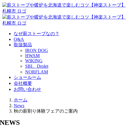
Skip
to
content
なぜ薪ストーブなの？
Q&A
取扱製品
IRON DOG
HWAM
WIKING
SBI、Drolet
NORFLAM
ショールーム
会社概要
お問い合わせ
ホーム
News
秋の薪割り体験フェアのご案内
NEWS