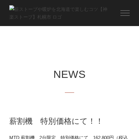
Skip
to
content
NEWS
薪割機 特別価格にて！！
MTD 薪割機 2台限定 特別価格にて 162,800円（税込