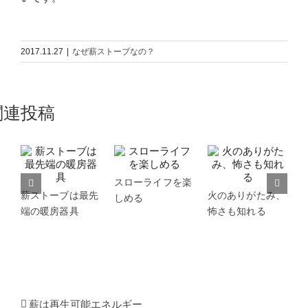
2017.11.27
|
なぜ薪ストーブなの？
関連投稿
スローライフを楽
薪ストーブは最先
火のありがたみ、
しめる
端の暖房器具
怖さも知れる
薪は再生可能エネルギー