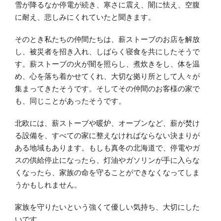
雪が降るなか停電が続き、寒さに震え、闇に怯え、空腹
に耐え、悲しみにくれていたと聞きます。
そのとき私たちの仲間たちは、薪ストーブのお店を解放
し、被災者を招き入れ、しばらく寝食を共にしたそうで
す。薪ストーブの火が闇を照らし、煮炊きをし、体を温
め、心を落ち着かせてくれ、大切な拠り所として人々が
集まってきたそうです。そしてその仲間のお客様の家で
も、同じことがあったそうです。
北欧には、薪ストーブや暖炉、オーブンなど、薪が焚け
る設備を、すべての家に整えなければならない決まりが
ある地域もあります。もしも真冬の北海道で、停電やガ
スの供給停止になったら、灯油やガソリンが手に入らな
くなったら、家族の命を守ることができなくなってしま
うかもしれません。
家族を守りたいという強くて優しい気持ち、大切にした
いです。