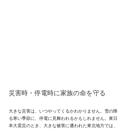
View
Larger
災害時・停電時に家族の命を守る
Image
大きな災害は、いつやってくるかわかりません。雪の降
る寒い季節に、停電に見舞われるかもしれません。東日
本大震災のとき、大きな被害に遭われた東北地方では、